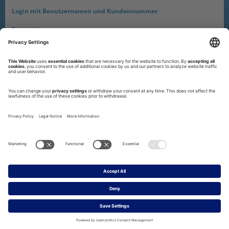
Login mit Benutzernamen und Kundennummer
Registrieren
Benutzername oder Passwort vergessen / Benutzer entsperren?
Zugang abgelaufen? Bitte wenden Sie sich an Ihre
Kundenbetreuung. Diese hilft Ihnen gerne weiter.
|
IMPRESSUM
DATENSCHUTZ
PRIVATSPHÄRE-EINSTELLUNGEN